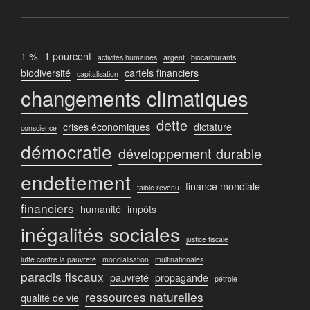
Documentaires
La fin du pétrole
Les algues, énergie du future
1 %
1 pourcent
Quelles solutions pour vivre sans pétrole
activités humaines
argent
biocarburants
biodiversité
L’or brun
cartels financiers
capitalisation
Reportages
Sarenne, un refuge de haute montagne
changements climatiques
autonome en énergie
Pétrole : le double discours climatique
dette
La face cachée des énergies renouvelables
crises économiques
dictature
conscience
démocratie
développement durable
Vidéos
endettement
finance mondiale
Reportages
faible revenu
financiers
humanité
impôts
Allemagne, l’énergie est dans le pré
inégalités sociales
L’énergie des vagues
justice fiscale
lutte contre la pauvreté
mondialisation
multinationales
paradis fiscaux
pauvreté
propagande
pétrole
ressources naturelles
qualité de vie
Vidéos