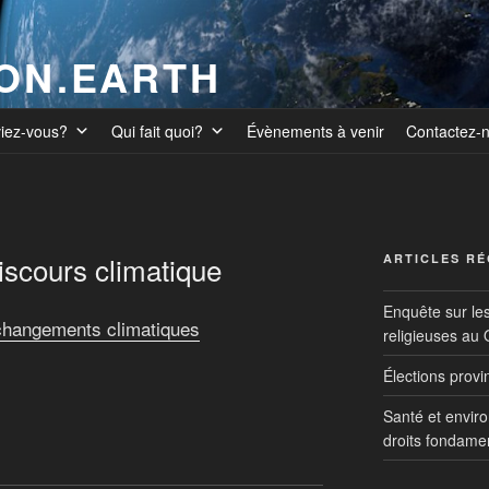
ION.EARTH
viez-vous?
Qui fait quoi?
Évènements à venir
Contactez-
discours climatique
ARTICLES R
Enquête sur le
 changements climatiques
religieuses au
Élections prov
Santé et envir
droits fondame