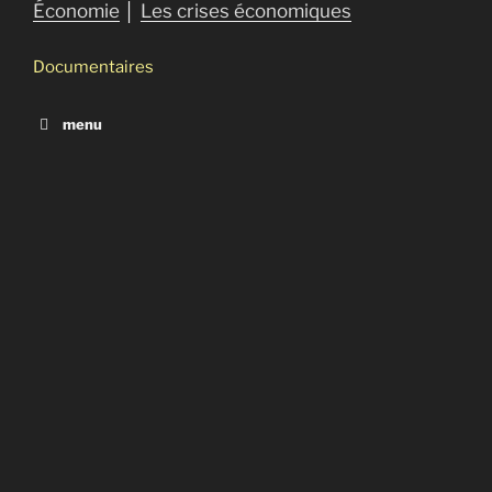
Économie
│
Les crises économiques
Documentaires
menu
Noire finance : la grande pompe à phynances
Noire finance : le bal des vautours
American Autumn an Occudoc
La stratégie du choc