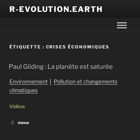
R-EVOLUTION.EARTH
ÉTIQUETTE :
CRISES ÉCONOMIQUES
Paul Gilding : La planète est saturée
Environnement
│
Pollution et changements
climatiques
Vidéos
menu
Le grand bouleversement
La face cachée des énergies renouvelables