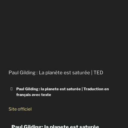
Avant le Déluge
L’usine à gaz
Menaces en mer du Nord
Argent sale : le poison de la finance
La Terre vue du coeur
Paul Gilding : La planète est saturée | TED
Paul Gilding : la planete est saturée | Traduction en
français avec texte
The Earth is full | Amara
Site officiel
Tracduction en français (Canada)
Paul Gilding: la planete est saturée