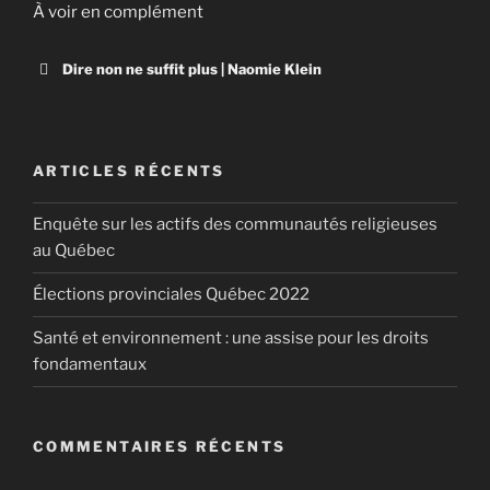
À voir en complément
Dire non ne suffit plus | Naomie Klein
ARTICLES RÉCENTS
Enquête sur les actifs des communautés religieuses
au Québec
Élections provinciales Québec 2022
Santé et environnement : une assise pour les droits
fondamentaux
No is Not Enough | Naomi Klein
The election of Donald Trump is a dangerous
COMMENTAIRES RÉCENTS
escalation in a world of cascading crises­. Trump’s
vision—a radical deregulation of the U.S. economy in