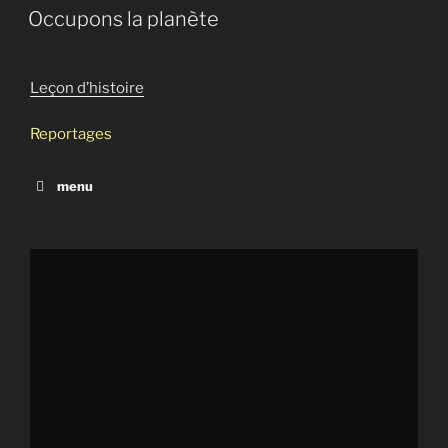
Occupons la planète
Leçon d’histoire
Reportages
menu
Assange, l’insoumi
Les camps secrets canadiens
Occupons la planète