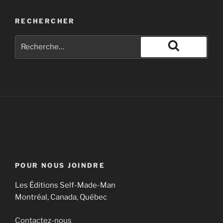
the interest of corporations, an all-out war on “radical
RECHERCHER
Islamic terrorism,” and sweeping aside climate
science to […]
Lux Éditeur
Naomi Klein et son pamphlet anti-Trump «Dire non ne
suffit plus».
POUR NOUS JOINDRE
Les Éditions Self-Made-Man
Montréal, Canada, Québec
Contactez-nous