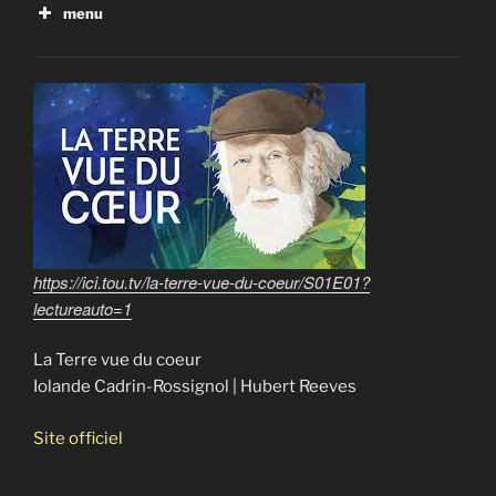
menu
Le grand bouleversement
La face cachée des énergies renouvelables
Avant le Déluge
L’usine à gaz
Menaces en mer du Nord
Argent sale : le poison de la finance
La Terre vue du coeur
https://ici.tou.tv/la-terre-vue-du-coeur/S01E01?
lectureauto=1
La Terre vue du coeur
Iolande Cadrin-Rossignol | Hubert Reeves
Site officiel