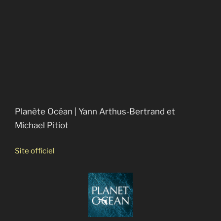
Vers un crash alimentaire
Pesticides, bisphénol A, phtalates…: un cocktail
toxique
Bonnes nouvelles de la planète
La soif du monde
Chercher le courant
L’erreur boréale
Anthropocène : l’époque humaine
Planète Océan | Yann Arthus-Bertrand et
Michael Pitiot
Site officiel