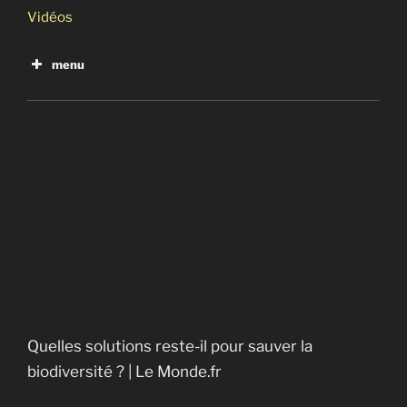
Vidéos
menu
Race For Water Foundation | Oser le changement
Quelles solutions reste-il pour sauver la
biodiversité ?
Quelles solutions reste-il pour sauver la
biodiversité ? | Le Monde.fr