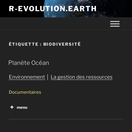
R-EVOLUTION.EARTH
ÉTIQUETTE :
BIODIVERSITÉ
Planète Océan
Environnement
│
La gestion des ressources
Documentaires
menu
Planète Océan
La malédiction du plastique
Le monde selon Monsanto