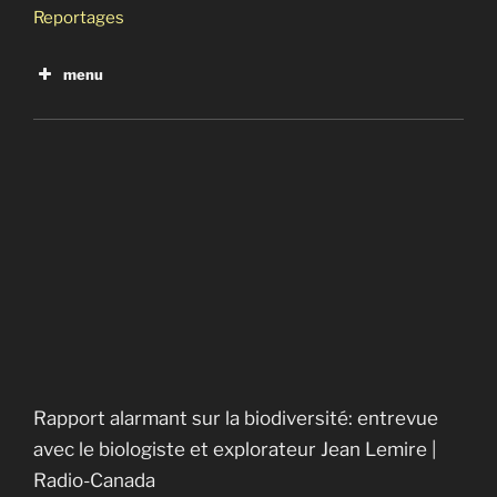
Reportages
menu
i24NEWS Français
Share your videos with friends, family, and the world
Construire vert
La face cachée des énergies renouvelables
Rapport alarmant sur la biodiversité : entrevue
avec le biologiste et explorateur Jean Lemire
Gueule de bois à La Romaine
Rapport alarmant sur la biodiversité: entrevue
avec le biologiste et explorateur Jean Lemire |
Radio-Canada