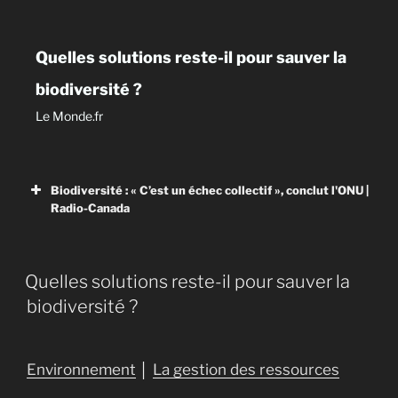
Quelles solutions reste-il pour sauver la
biodiversité ?
Le Monde.fr
Biodiversité : « C’est un échec collectif », conclut l'ONU |
Radio-Canada
Quelles solutions reste-il pour sauver la
Biodiversité : « C’est un échec collectif
biodiversité ?
», conclut l’ONU
Un rapport de l’ONU fait un sombre bilan de l’inaction
des gouvernements depuis une décennie.
Environnement
│
La gestion des ressources