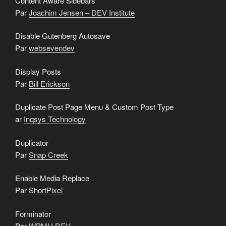
Content Aware Sidebars
Par
Joachim Jensen – DEV Institute
Disable Gutenberg Autosave
Par
websevendev
Display Posts
Par
Bill Erickson
Duplicate Post Page Menu & Custom Post Type
ar
Inqsys Technology
Duplicator
Par
Snap Creek
Enable Media Replace
Par
ShortPixel
Forminator
Par
WPMU DEV