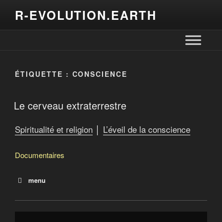
R-EVOLUTION.EARTH
ÉTIQUETTE :
CONSCIENCE
Le cerveau extraterrestre
Spiritualité et religion
│
L’éveil de la conscience
Documentaires
menu
Le cerveau extraterrestre
Expanding Reality
L’intelligence dans la nature