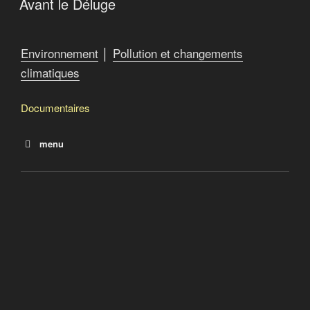
Avant le Déluge
Environnement
│
Pollution et changements
climatiques
Documentaires
menu
Le grand bouleversement
La face cachée des énergies renouvelables
Avant le Déluge
L’usine à gaz
Menaces en mer du Nord
Argent sale : le poison de la finance
La Terre vue du coeur