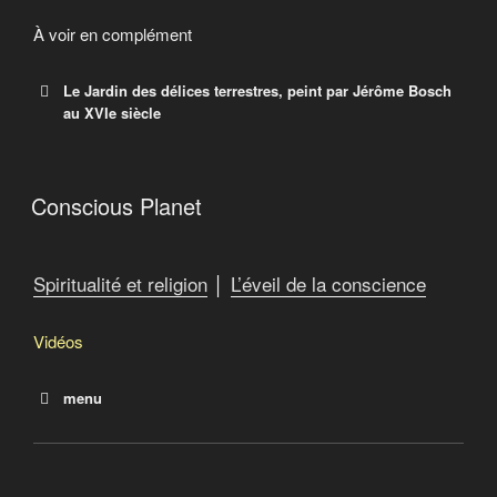
À voir en complément
Le Jardin des délices terrestres, peint par Jérôme Bosch
au XVIe siècle
Le Jardin des délices terrestres
, peint par Jérôme
Conscious Planet
e
Bosch au XVI
siècle.
Spiritualité et religion
│
L’éveil de la conscience
Wikimedia
Vidéos
Wikimedia is a global movement whose mission is to
bring free educational content to the world.
menu
Happiness
Conscious Planet