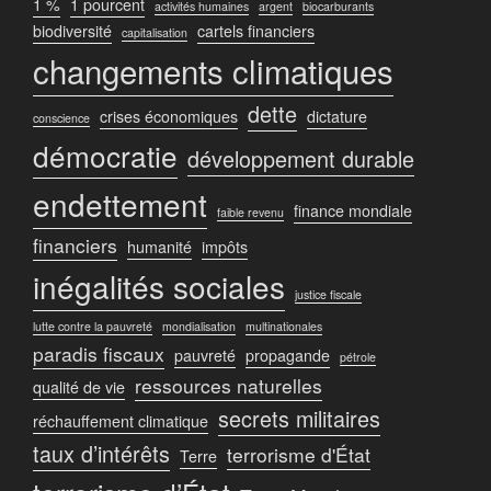
1 %
1 pourcent
activités humaines
argent
biocarburants
biodiversité
cartels financiers
capitalisation
changements climatiques
dette
crises économiques
dictature
conscience
démocratie
développement durable
endettement
finance mondiale
faible revenu
financiers
humanité
impôts
inégalités sociales
justice fiscale
lutte contre la pauvreté
mondialisation
multinationales
paradis fiscaux
pauvreté
propagande
pétrole
ressources naturelles
qualité de vie
secrets militaires
réchauffement climatique
taux d’intérêts
terrorisme d'État
Terre