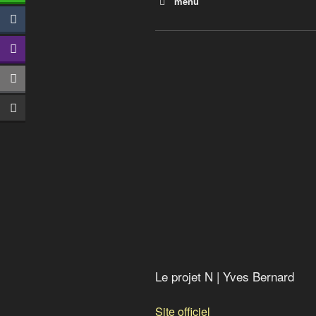
menu
La rafle
Mon pays fabrique des arm
Papa vend des armes : Les 
Vendeurs de guerre
Uranium appauvri, un tueur 
Menaces en mer du Nord
Le projet N
Les armées secrètes de l’O
Le projet N | Yves Bernard
Site officiel