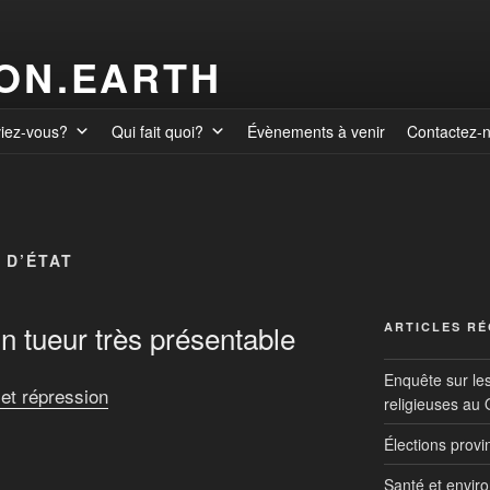
ION.EARTH
viez-vous?
Qui fait quoi?
Évènements à venir
Contactez-
 D’ÉTAT
n tueur très présentable
ARTICLES R
Enquête sur le
et répression
religieuses au
Élections prov
Santé et envir