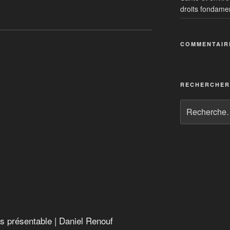
droits fondame
es
COMMENTAIR
surprenants VRP de la guerre
très présentable
RECHERCHER
TAN
s présentable | Daniel Renouf