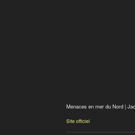
Le grand bouleversement
La face cachée des énergie
Avant le Déluge
L’usine à gaz
Menaces en mer du Nord
Argent sale : le poison de la
La Terre vue du coeur
Menaces en mer du Nord | Jac
Site officiel