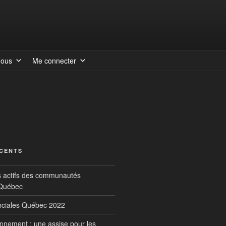
nous
Me connecter
ÉCENTS
s actifs des communautés
 Québec
inciales Québec 2022
onnement : une assise pour les