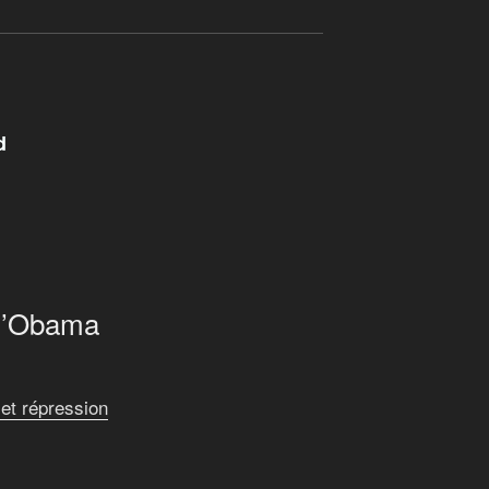
d
 d’Obama
et répression