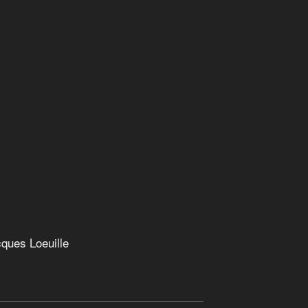
s renouvelables
 finance
ques Loeuille