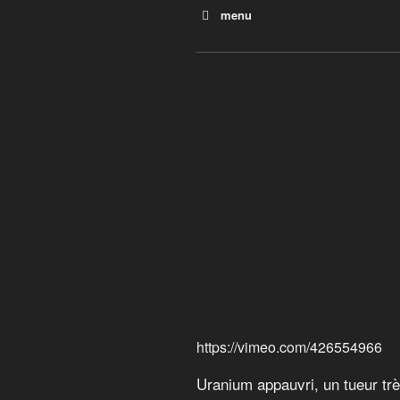
menu
La rafle
Mon pays fabrique des arm
Papa vend des armes : Les 
Vendeurs de guerre
Uranium appauvri, un tueur 
Menaces en mer du Nord
Le projet N
Les armées secrètes de l’O
https://vimeo.com/426554966
Uranium appauvri, un tueur trè