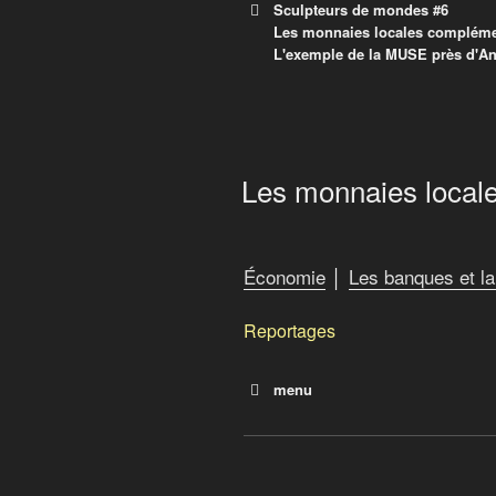
Sculpteurs de mondes #6
Les monnaies locales compléme
L'exemple de la MUSE près d'A
Audioblog | arte radi
Sculpteurs de mondes #6 – 
Les monnaies local
l’exemple de la MUSE près 
Économie
│
Les banques et la
Reportages
menu
Pour changer la société, l
Les monnaies locales comp