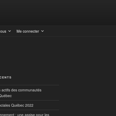
nous
Me connecter
ÉCENTS
s actifs des communautés
 Québec
inciales Québec 2022
onnement : une assise pour les