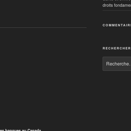
droits fondame
oire des banques au Canada
COMMENTAIR
RECHERCHER
 des banques au Canada