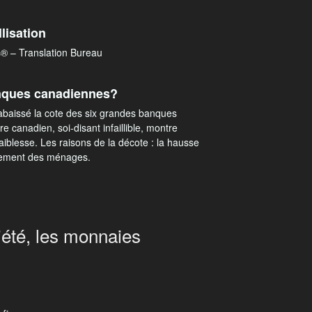
llisation
® – Translation Bureau
 banques canadiennes?
abaissé la cote des six grandes banques
 canadien, soi-disant infaillible, montre
iblesse. Les raisons de la décote : la hausse
ettement des ménages.
iété, les monnaies