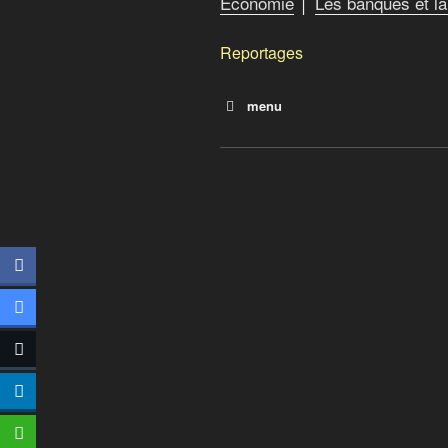
Économie
│
Les banques et la
Reportages
menu
Pour changer la société, l
Les monnaies locales comp
Les principes de la finance 
Des pistes pour les indignés
Crime contre l’humanité
Calgary Dollars
Le taux Libor : qui, que, quoi
Rocco Galati and the lawsui