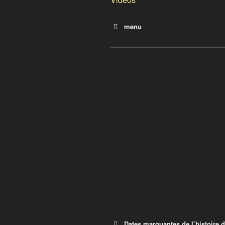
menu
Dates marquantes de l’hist
Les agences de notation
Dates marquantes de l’histoire