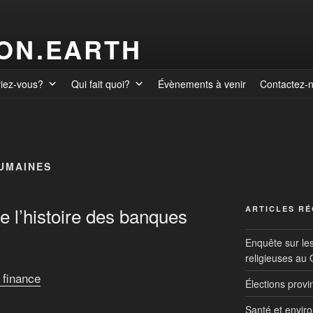
ION.EARTH
viez-vous?
Qui fait quoi?
Évènements à venir
Contactez-
HUMAINES
 l’histoire des banques
ARTICLES R
Enquête sur le
religieuses au
 finance
Élections prov
Santé et envir