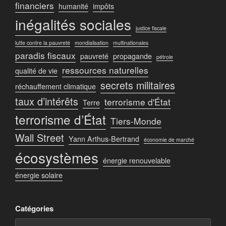
financiers
humanité
impôts
inégalités sociales
justice fiscale
lutte contre la pauvreté
mondialisation
multinationales
paradis fiscaux
pauvreté
propagande
pétrole
ressources naturelles
qualité de vie
secrets militaires
réchauffement climatique
taux d’intérêts
terrorisme d'État
Terre
terrorisme d’État
Tiers-Monde
Wall Street
Yann Arthus-Bertrand
économie de marché
écosystèmes
énergie renouvelable
énergie solaire
Catégories