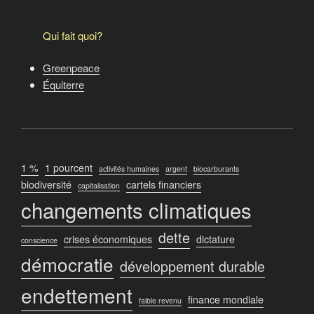
Qui fait quoi?
Greenpeace
Équiterre
1 %
1 pourcent
activités humaines
argent
biocarburants
biodiversité
cartels financiers
capitalisation
changements climatiques
dette
crises économiques
dictature
conscience
démocratie
développement durable
endettement
finance mondiale
faible revenu