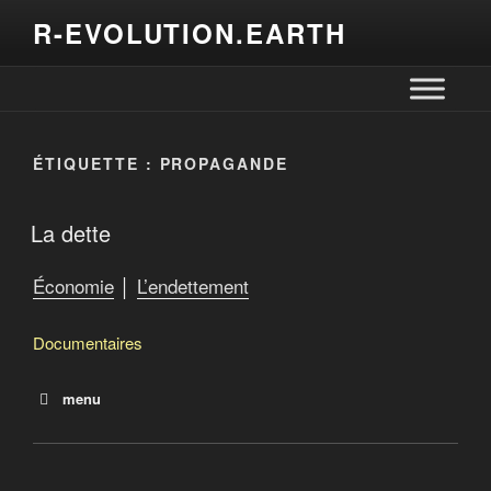
R-EVOLUTION.EARTH
ÉTIQUETTE :
PROPAGANDE
La dette
Économie
│
L’endettement
Documentaires
menu
La dette
Le salaire de la dette
Debtocracy