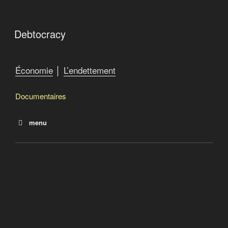
Debtocracy
Économie
│
L’endettement
Documentaires
menu
La dette
Le salaire de la dette
Debtocracy
Quand le FMI fabrique la misère
Catastroika