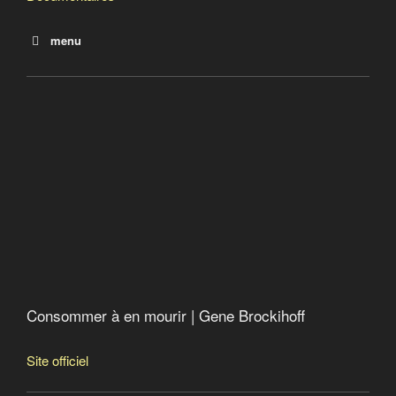
menu
Le jeu de la mort : Le temps de cerveaux disponible
Sexy inc. Nos enfants sous influence
Consommer à en mourir
L’obsolescence programmée
Consommer à en mourir | Gene Brockihoff
Site officiel