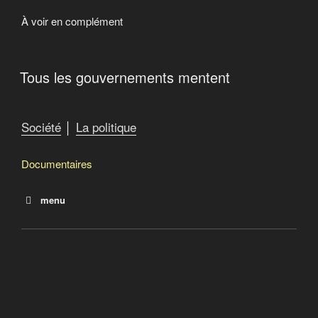
À voir en complément
Tous les gouvernements mentent
Société
│
La politique
Documentaires
menu
Trump et le coup d’État des multinationales
Tous les gouvernements mentent
Guerre secrète contre l’indépendance du Québec
La droite religieuse au Canada
Le repentir d’un agent d’influence (Apology of an