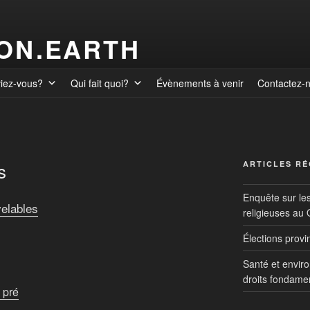
ION.EARTH
viez-vous?
Qui fait quoi?
Évènements à venir
Contactez-
s
ARTICLES R
Enquête sur le
elables
religieuses au
Élections prov
Santé et envir
droits fondame
 pré