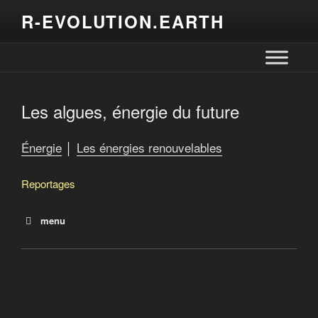
R-EVOLUTION.EARTH
Les algues, énergie du future
Énergie
│
Les énergies renouvelables
Reportages
menu
Allemagne, l’énergie est dans le pré
L’énergie des vagues