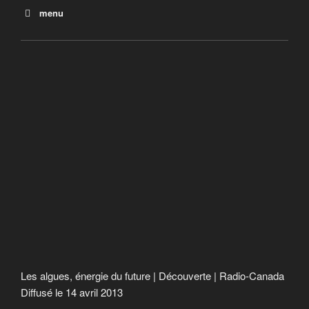
menu
Allemagne, l’énergie est dans le pré
L’énergie des vagues
Les algues, énergie du future | Découverte | Radio-Canada
Diffusé le 14 avril 2013