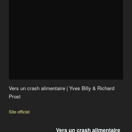
Pesticides, bisphénol A, phtalates…: un cocktail
toxique
Global Gâchis : le scandale mondial du gaspillage
alimentaire
Food Inc
Les pirates du vivant
La vérité sur le sucre
Alerte dans nos assiettes
Eat, Fast and Live Longer
Vers un crash alimentaire | Yves Billy & Richard
Prost
Site officiel
Vers un crash alimentaire