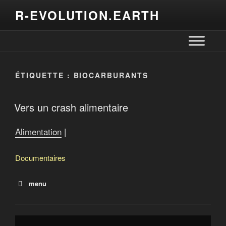
R-EVOLUTION.EARTH
ÉTIQUETTE :
BIOCARBURANTS
Vers un crash alimentaire
Alimentation
|
Documentaires
menu
Ceux qui sèment
Le monde selon Monsanto
Vers un crash alimentaire