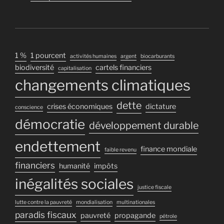
1 %
1 pourcent
activités humaines
argent
biocarburants
biodiversité
cartels financiers
capitalisation
changements climatiques
dette
crises économiques
dictature
conscience
démocratie
développement durable
endettement
finance mondiale
faible revenu
financiers
humanité
impôts
inégalités sociales
justice fiscale
lutte contre la pauvreté
mondialisation
multinationales
paradis fiscaux
pauvreté
propagande
pétrole