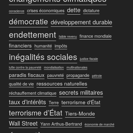
dette
crises économiques
dictature
conscience
démocratie
développement durable
endettement
finance mondiale
faible revenu
financiers
humanité
impôts
inégalités sociales
justice fiscale
lutte contre la pauvreté
mondialisation
multinationales
paradis fiscaux
pauvreté
propagande
pétrole
ressources naturelles
qualité de vie
secrets militaires
réchauffement climatique
taux d’intérêts
terrorisme d'État
Terre
terrorisme d’État
Tiers-Monde
Wall Street
Yann Arthus-Bertrand
économie de marché