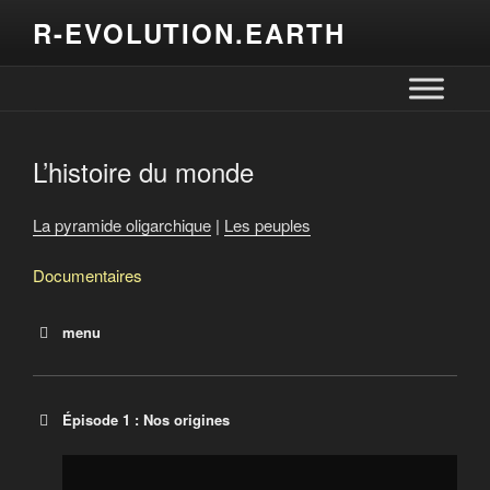
R-EVOLUTION.EARTH
L’histoire du monde
La pyramide oligarchique
|
Les peuples
Documentaires
menu
8e feu
HUMAN
L’histoire du monde
Épisode 1 : Nos origines