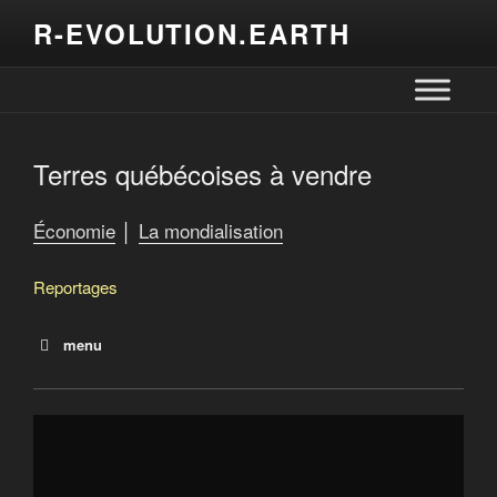
R-EVOLUTION.EARTH
Terres québécoises à vendre
Économie
│
La mondialisation
Reportages
menu
Terres québécoises à vendre
Crime contre l’humanité