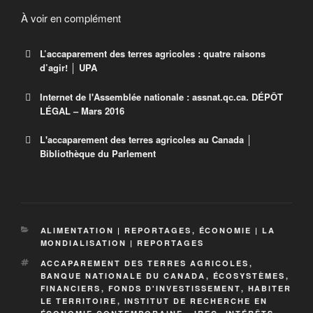
régimes de retraite et des fonds d’investissement
nourrir leur pays d’origine.
prend de l’ampleur et est source de préoccupation.
À voir en complément
L’accaparement des terres agricoles : quatre raisons
d’agir! │ UPA
Internet de l'Assemblée nationale : assnat.qc.ca. DÉPÔT
L’accaparement des terres agricoles : quatre
LÉGAL – Mars 2016
raisons d’agir!
Document PDF
L'accaparement des terres agricoles au Canada │
Analyse du phénomène
Bibliothèque du Parlement
d’accaparement des terres agricoles
L’accaparement des terres agricoles au
Internet de l’Assemblée nationale : assnat.qc.ca.
DÉPÔT LÉGAL – Mars 2016
Canada
ALIMENTATION | REPORTAGES
,
ÉCONOMIE | LA
Le présent document décrit le phénomène
MONDIALISATION | REPORTAGES
d’accaparement des terres agricoles tel qu’il se
ACCAPAREMENT DES TERRES AGRICOLES
,
produit de façon générale et plus particulièrement au
BANQUE NATIONALE DU CANADA
,
ÉCOSYSTÈMES
,
Canada.
FINANCIERS
,
FONDS D'INVESTISSEMENT
,
HABITER
LE TERRITOIRE
,
INSTITUT DE RECHERCHE EN