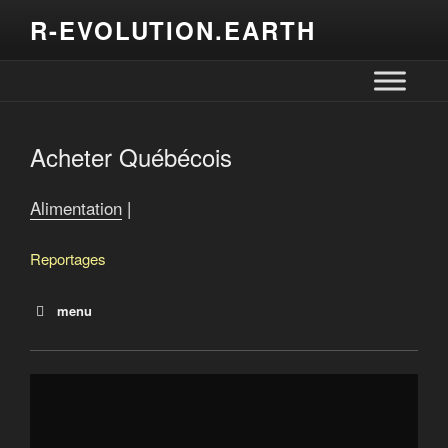
R-EVOLUTION.EARTH
Acheter Québécois
Alimentation
|
Reportages
menu
Que mangera-t-on demain?
Terres québécoises à vendre
Offensive de Québec pour la souveraineté alimentaire
Recrutement des travailleurs agricoles étrangers
Le nouveau visage du bio