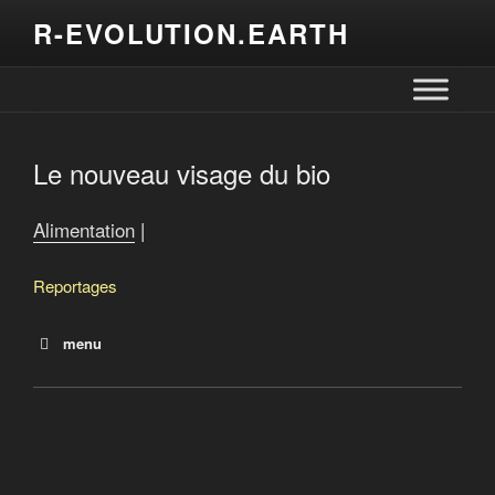
R-EVOLUTION.EARTH
Le nouveau visage du bio
Alimentation
|
Reportages
menu
Que mangera-t-on demain?
Terres québécoises à vendre
Offensive de Québec pour la souveraineté alimentaire
Recrutement des travailleurs agricoles étrangers
Le nouveau visage du bio