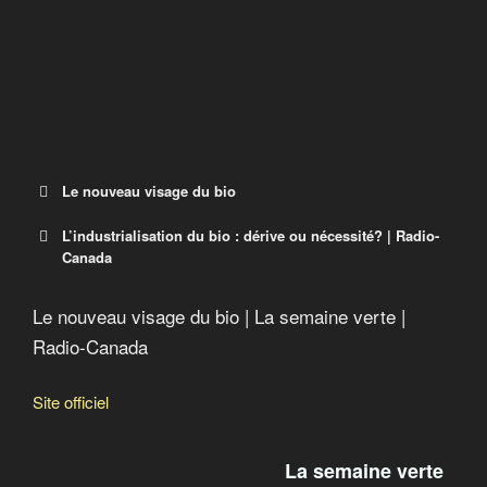
Acheter Québécois
Crime contre l’humanité
Le nouveau visage du bio
L’industrialisation du bio : dérive ou nécessité? | Radio-
Le nouveau visage du bio
Canada
La semaine verte | ICI Radio-Canada.ca Télé
Le nouveau visage du bio | La semaine verte |
L’industrialisation du bio : dérive ou
Radio-Canada
nécessité?
Près de la moitié des produits biologiques sont
Site officiel
aujourd’hui vendus en grande surface. Une large part
vient de l’étranger : le tiers seulement des aliments
bios consommés ici sont produits localement. A-t-on
La semaine verte