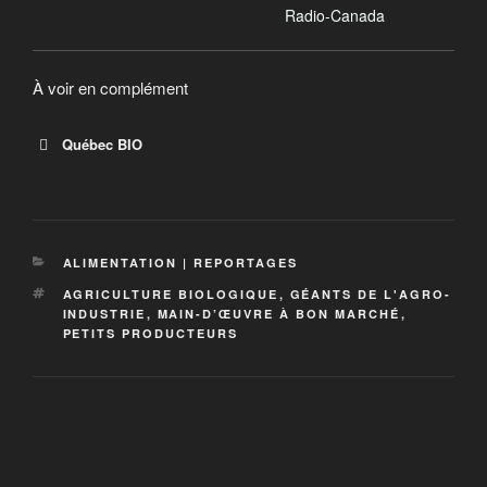
perdu de vue la philosophie première du bio?
Radio-Canada
À voir en complément
Québec BIO
QuébecBio : Alimentation biologique,
production et produits
ALIMENTATION | REPORTAGES
Le bio du Québec, on a raison d’en parler. QuébecBio
AGRICULTURE BIOLOGIQUE
,
GÉANTS DE L'AGRO-
présente les bienfaits, garanties, produits,
INDUSTRIE
,
MAIN-D’ŒUVRE À BON MARCHÉ
,
producteurs et points de vente d’aliments biologiques
PETITS PRODUCTEURS
du Québec. Votre référence pour manger bio au
Québec.