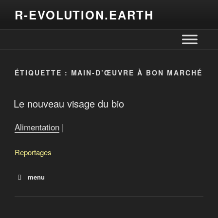
R-EVOLUTION.EARTH
ÉTIQUETTE :
MAIN-D’ŒUVRE À BON MARCHÉ
Le nouveau visage du bio
Alimentation
|
Reportages
menu
Que mangera-t-on demain?
Terres québécoises à vendre
Offensive de Québec pour la souveraineté alimentaire