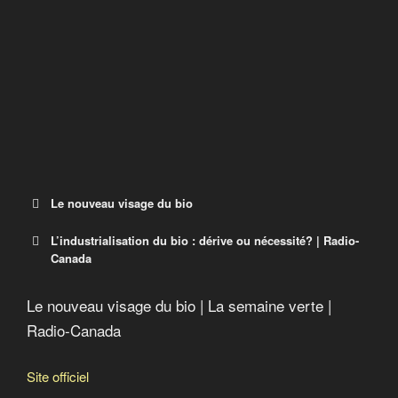
Recrutement des travailleurs agricoles étrangers
Le nouveau visage du bio
Acheter Québécois
Crime contre l’humanité
Le nouveau visage du bio
L’industrialisation du bio : dérive ou nécessité? | Radio-
Le nouveau visage du bio
Canada
La semaine verte | ICI Radio-Canada.ca Télé
Le nouveau visage du bio | La semaine verte |
L’industrialisation du bio : dérive ou
Radio-Canada
nécessité?
Près de la moitié des produits biologiques sont
Site officiel
aujourd’hui vendus en grande surface. Une large part