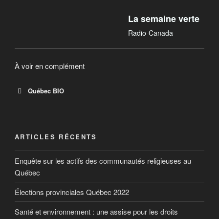
vient de l’étranger : le tiers seulement des aliments
bios consommés ici sont produits localement. A-t-on
La semaine verte
perdu de vue la philosophie première du bio?
Radio-Canada
À voir en complément
Québec BIO
QuébecBio : Alimentation biologique,
production et produits
ARTICLES RÉCENTS
Le bio du Québec, on a raison d’en parler. QuébecBio
Enquête sur les actifs des communautés religieuses au
présente les bienfaits, garanties, produits,
Québec
producteurs et points de vente d’aliments biologiques
du Québec. Votre référence pour manger bio au
Élections provinciales Québec 2022
Québec.
Santé et environnement : une assise pour les droits