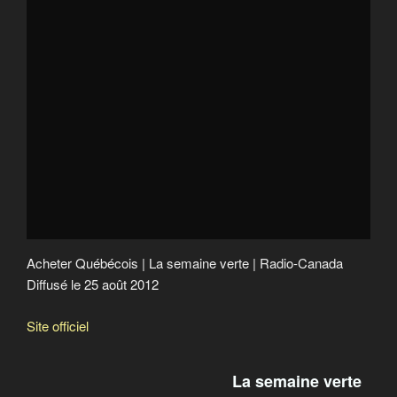
Recrutement des travailleurs agricoles étrangers
Le nouveau visage du bio
Acheter Québécois
Crime contre l’humanité
Acheter Québécois | La semaine verte | Radio-Canada
Diffusé le 25 août 2012
Site officiel
La semaine verte