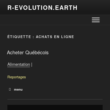
R-EVOLUTION.EARTH
ÉTIQUETTE :
ACHATS EN LIGNE
Acheter Québécois
Alimentation
|
Reportages
menu
Que mangera-t-on demain?
Terres québécoises à vendre
Offensive de Québec pour la souveraineté alimentaire