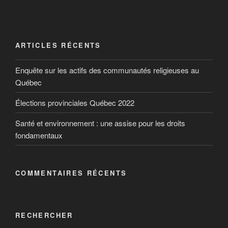
Comment savoir si vos aliments
viennent bien d’ici?
ARTICLES RÉCENTS
Produit du Canada, préparé au Canada, importé
Enquête sur les actifs des communautés religieuses au
par… Avec le nouvel accord économique entre le
Québec
Canada, les États-Unis et le Mexique, la provenance
des aliments apparaît plus que jamais comme un
Élections provinciales Québec 2022
critère d’achat important pour les consommateurs
canadiens. Voici comment s’y retrouver.
Santé et environnement : une assise pour les droits
fondamentaux
COMMENTAIRES RÉCENTS
RECHERCHER