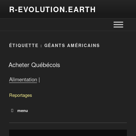
R-EVOLUTION.EARTH
ÉTIQUETTE :
GÉANTS AMÉRICAINS
Acheter Québécois
Alimentation
|
Reportages
menu
Que mangera-t-on demain?
Terres québécoises à vendre
Offensive de Québec pour la souveraineté alimentaire