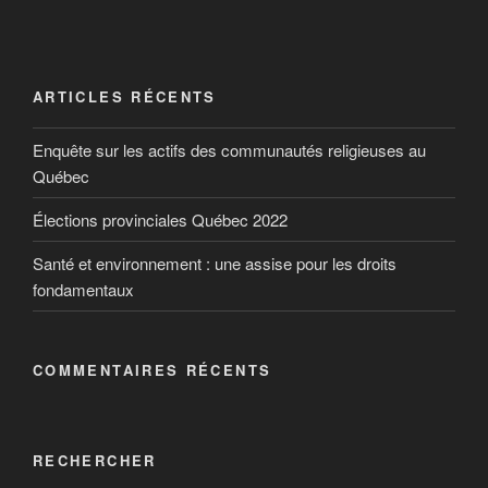
Comment savoir si vos aliments
viennent bien d’ici?
ARTICLES RÉCENTS
Produit du Canada, préparé au Canada, importé
Enquête sur les actifs des communautés religieuses au
par… Avec le nouvel accord économique entre le
Québec
Canada, les États-Unis et le Mexique, la provenance
des aliments apparaît plus que jamais comme un
Élections provinciales Québec 2022
critère d’achat important pour les consommateurs
canadiens. Voici comment s’y retrouver.
Santé et environnement : une assise pour les droits
fondamentaux
COMMENTAIRES RÉCENTS
RECHERCHER