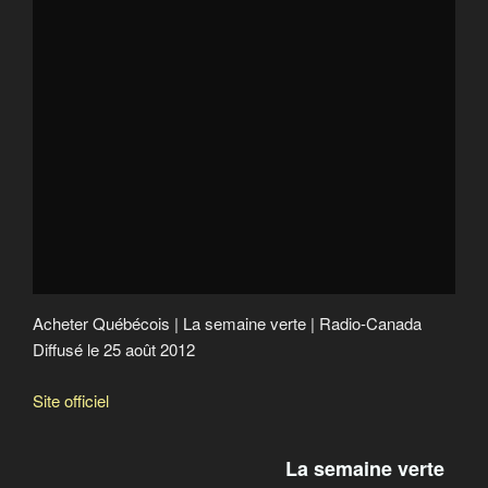
Recrutement des travailleurs agricoles étrangers
Le nouveau visage du bio
Acheter Québécois
Crime contre l’humanité
Acheter Québécois | La semaine verte | Radio-Canada
Diffusé le 25 août 2012
Site officiel
La semaine verte