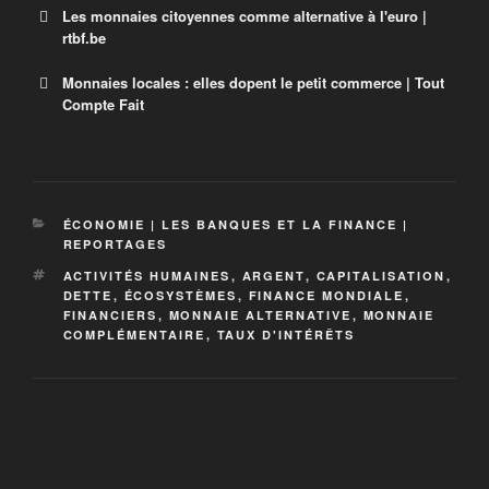
Les monnaies citoyennes comme alternative à l'euro |
rtbf.be
Monnaies locales : elles dopent le petit commerce | Tout
Auvio
Compte Fait
Le Valeureux, la monnaie alternative liégeoise
ÉCONOMIE | LES BANQUES ET LA FINANCE |
REPORTAGES
Tout Compte Fait
ACTIVITÉS HUMAINES
,
ARGENT
,
CAPITALISATION
,
DETTE
,
ÉCOSYSTÈMES
,
FINANCE MONDIALE
,
Tout Compte Fait, présenté par Julian Bugier tous les
FINANCIERS
,
MONNAIE ALTERNATIVE
,
MONNAIE
samedis à 14h00, décode les rouages de la
COMPLÉMENTAIRE
,
TAUX D'INTÉRÊTS
révolution de l’économie solidaire et raconte les
histoires de ces Français qui achètent différemment
et des ces entrepreneurs du changement.