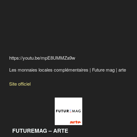
Des pistes pour les indignés
Crime contre l’humanité
Calgary Dollars
Le taux Libor : qui, que, quoi, dont, oú
Rocco Galati and the lawsuit against the Bank of
Canada
https://youtu.be/mpE8UMMZa9w
Les monnaies locales complémentaires | Future mag | arte
Site officiel
FUTUREMAG – ARTE