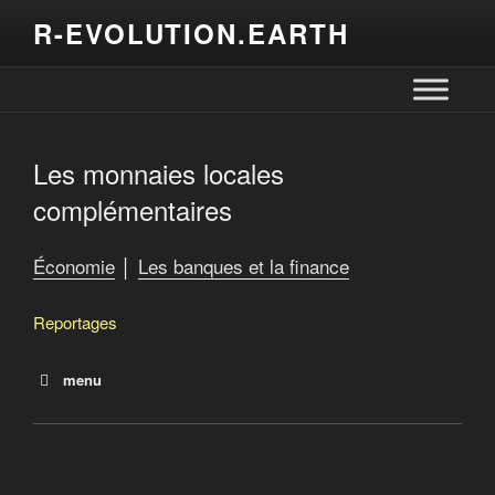
R-EVOLUTION.EARTH
Les monnaies locales
complémentaires
Économie
│
Les banques et la finance
Reportages
menu
Pour changer la société, les monnaies
complémentaires
Les monnaies locales complémentaires
Les principes de la finance islamique