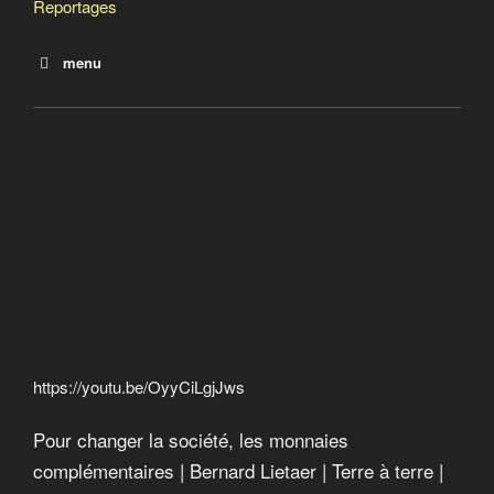
Reportages
menu
Pour changer la société, les monnaies
complémentaires
Les monnaies locales complémentaires
Les principes de la finance islamique
Des pistes pour les indignés
Crime contre l’humanité
Calgary Dollars
Le taux Libor : qui, que, quoi, dont, oú
Rocco Galati and the lawsuit against the Bank of
Canada
https://youtu.be/OyyCiLgjJws
Pour changer la société, les monnaies
complémentaires | Bernard Lietaer | Terre à terre |