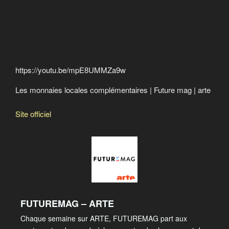
Crime contre l’humanité
Calgary Dollars
Le taux Libor : qui, que, quoi, dont, oú
Rocco Galati and the lawsuit against the Bank of
Canada
https://youtu.be/mpE8UMMZa9w
Les monnaies locales complémentaires | Future mag | arte
Site officiel
FUTUREMAG – ARTE
Chaque semaine sur ARTE, FUTUREMAG part aux