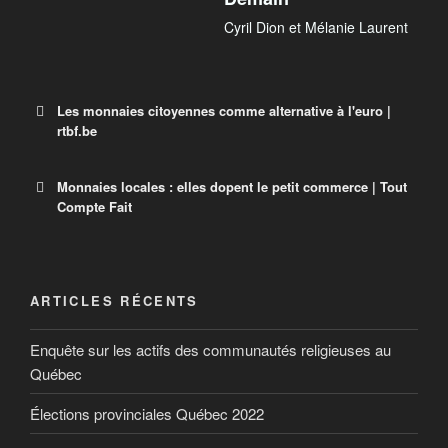
Cyril Dion et Mélanie Laurent
Les monnaies citoyennes comme alternative à l'euro |
rtbf.be
Monnaies locales : elles dopent le petit commerce | Tout
Auvio
Compte Fait
Le Valeureux, la monnaie alternative liégeoise
ARTICLES RÉCENTS
Enquête sur les actifs des communautés religieuses au
Québec
Tout Compte Fait
Élections provinciales Québec 2022
Tout Compte Fait, présenté par Julian Bugier tous les
samedis à 14h00, décode les rouages de la