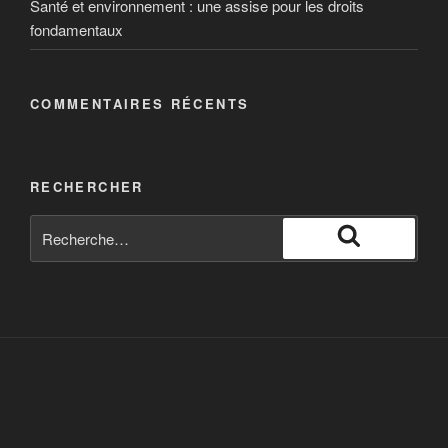
Santé et environnement : une assise pour les droits
révolution de l’économie solidaire et raconte les
fondamentaux
histoires de ces Français qui achètent différemment
et des ces entrepreneurs du changement.
COMMENTAIRES RÉCENTS
RECHERCHER