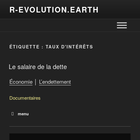
R-EVOLUTION.EARTH
ÉTIQUETTE :
TAUX D'INTÉRÊTS
Le salaire de la dette
Économie
│
L’endettement
Documentaires
menu
La dette
Le salaire de la dette
Debtocracy