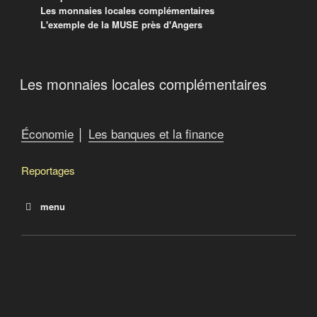
Les monnaies locales complémentaires
L'exemple de la MUSE près d'Angers
Les monnaies locales complémentaires
Audioblog | arte radio
Sculpteurs de mondes #6 – les monnaies locales
complémentaires – l’exemple de la MUSE près
Économie
│
Les banques et la finance
d’Angers
Reportages
menu
Pour changer la société, les monnaies
complémentaires
Les monnaies locales complémentaires
Les principes de la finance islamique
Des pistes pour les indignés