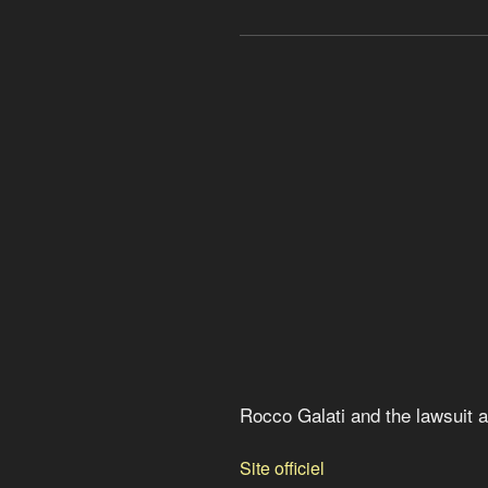
Pour changer la société, l
Les monnaies locales comp
Les principes de la finance 
Des pistes pour les indignés
Crime contre l’humanité
Calgary Dollars
Le taux Libor : qui, que, quoi
Rocco Galati and the lawsui
Rocco Galati and the lawsuit
Site officiel