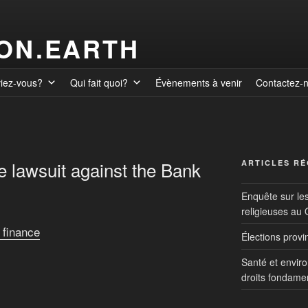
ION.EARTH
viez-vous?
Qui fait quoi?
Évènements à venir
Contactez-
e lawsuit against the Bank
ARTICLES R
Enquête sur le
religieuses au
 finance
Élections prov
Santé et envir
droits fondame