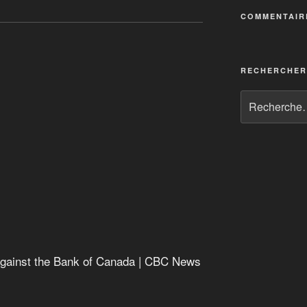
es monnaies complémentaires
COMMENTAIR
lémentaires
islamique
RECHERCHER
, dont, oú
t against the Bank of Canada
 against the Bank of Canada | CBC News