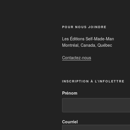
FUTUREM
POUR NOUS JOINDRE
Chaque semai
Nature=Fut
Les Éditions Self-Made-Man
coins du mond
Montréal, Canada, Québec
inspiratio
qui innovent. 
euronews (
domaines et m
Nature = Futur 
Contactez-nous
sur notre quot
biomimétisme e
Notre équipe c
solutions dura
nationalités di
vivant. Ces fi
au-delà des ti
innovations da
le monde.
INSCRIPTION À L’INFOLETTRE
alimentation, 
Prénom
Courriel