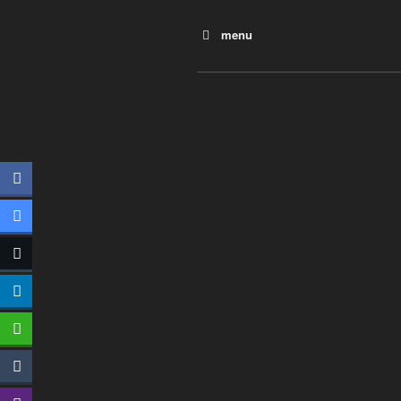
menu
Allemagne, l’énergie est dan
L’énergie des vagues