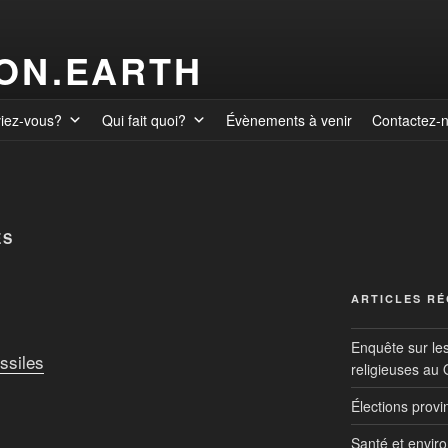
ION.EARTH
viez-vous?
Qui fait quoi?
Évènements à venir
Contactez-
ES
ARTICLES R
Enquête sur le
ssiles
religieuses au
Élections prov
Santé et envir