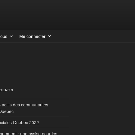
nous
Me connecter
ÉCENTS
s actifs des communautés
 Québec
inciales Québec 2022
onnement : une assise pour les