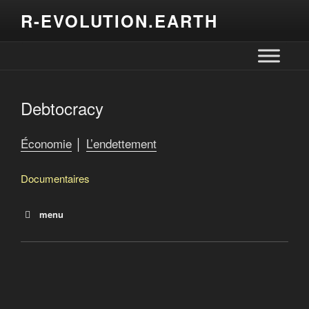
R-EVOLUTION.EARTH
Debtocracy
Économie
│
L’endettement
Documentaires
menu
La dette
Le salaire de la dette
Debtocracy
Quand le FMI fabrique la misère
Catastroika