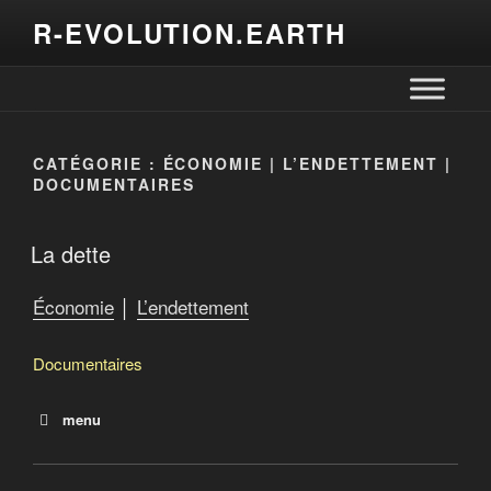
R-EVOLUTION.EARTH
CATÉGORIE :
ÉCONOMIE | L’ENDETTEMENT |
DOCUMENTAIRES
La dette
Économie
│
L’endettement
Documentaires
menu
La dette
Le salaire de la dette