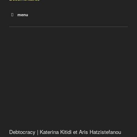
menu
La dette
Le salaire de la dette
Debtocracy
Quand le FMI fabrique la misère
Catastroika
Debtocracy | Katerina Kitidi et Aris Hatzistefanou