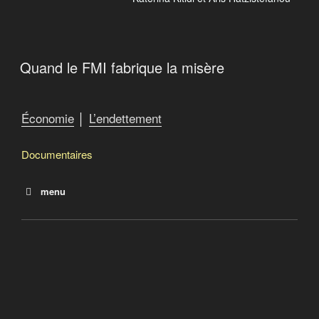
Quand le FMI fabrique la misère
Économie
│
L’endettement
Documentaires
menu
La dette
Le salaire de la dette
Debtocracy
Quand le FMI fabrique la misère
Catastroika