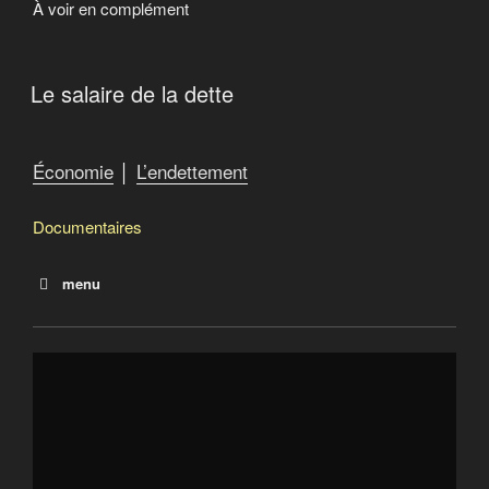
À voir en complément
Le salaire de la dette
Économie
│
L’endettement
Documentaires
menu
La dette
Le salaire de la dette
Debtocracy
Quand le FMI fabrique la misère
Catastroika