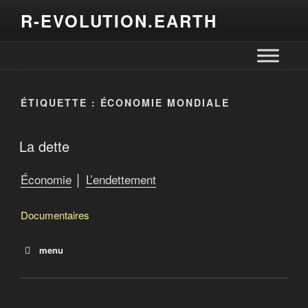
R-EVOLUTION.EARTH
ÉTIQUETTE :
ÉCONOMIE MONDIALE
La dette
Économie
│
L’endettement
Documentaires
menu
La dette
Le salaire de la dette
Debtocracy