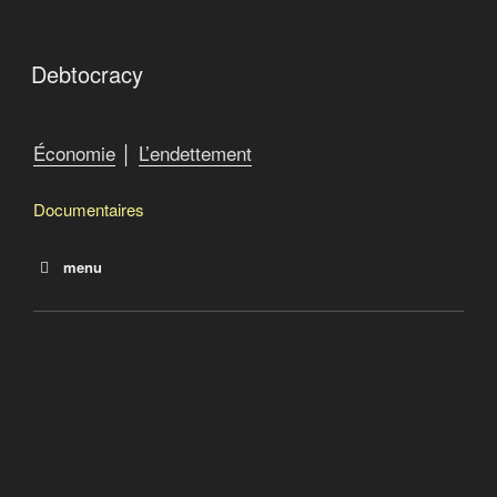
Debtocracy
Économie
│
L’endettement
Documentaires
menu
La dette
Le salaire de la dette
Debtocracy
Quand le FMI fabrique la misère
Catastroika