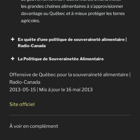
les grandes chaînes alimentaires à s’approvisionner
davantage au Québec et à mieux protéger les terres
agricoles.
En quête d'une politique de souveraineté alimentaire |
Radio-Canada
La Politique de Souverainetée Alimentaire
Offensive de Québec pour la souveraineté alimentaire |
Radio-Canada
2013-05-15 | Mis à jour le 16 mai 2013
En quête d’une politique de
souveraineté alimentaire
Site officiel
Le gouvernement Marois veut doter la province d’une
politique de souveraineté alimentaire dont on connaît
déjà les grandes lignes : privilégier
À voir en complément
l’approvisionnement national tout en augmentant les