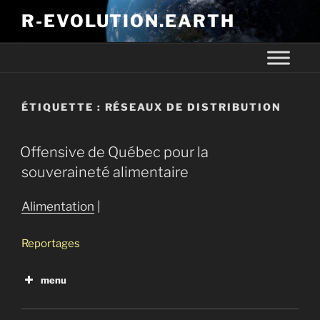
R-EVOLUTION.EARTH
ÉTIQUETTE :
RÉSEAUX DE DISTRIBUTION
Offensive de Québec pour la
souveraineté alimentaire
Alimentation
|
Reportages
menu
Que mangera-t-on demain?
Terres québécoises à vendre