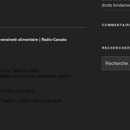
droits fondame
COMMENTAIR
e
 souveraineté alimentaire
veraineté alimentaire | Radio-Canada
 agricoles étrangers
RECHERCHER