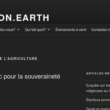
ION.EARTH
viez-vous?
Qui fait quoi?
Évènements à venir
Contactez-
E L’AGRICULTURE
 pour la souveraineté
ARTICLES R
Enquête sur le
religieuses au
Élections prov
Santé et envir