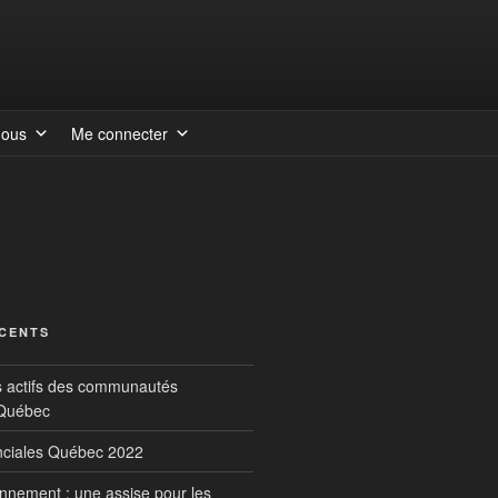
nous
Me connecter
ÉCENTS
s actifs des communautés
 Québec
inciales Québec 2022
onnement : une assise pour les