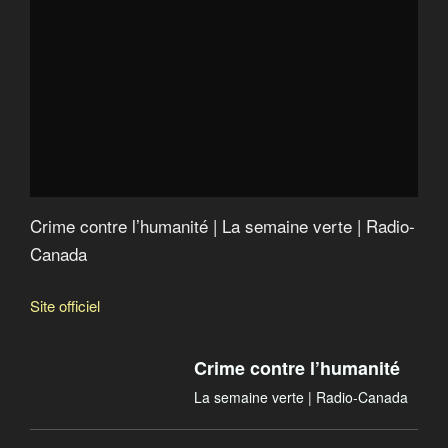
Recrutement des travailleurs agricoles étrangers
Le nouveau visage du bio
Acheter Québécois
Crime contre l’humanité
Crime contre l’humanité | La semaine verte | Radio-
Canada
Site officiel
Crime contre l’humanité
La semaine verte | Radio-Canada