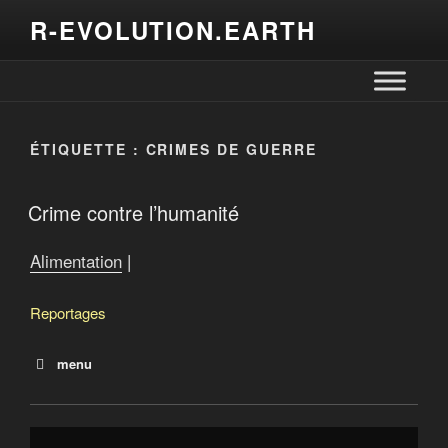
R-EVOLUTION.EARTH
ÉTIQUETTE :
CRIMES DE GUERRE
Crime contre l’humanité
Alimentation
|
Reportages
menu
Que mangera-t-on demain?
Terres québécoises à vendre
Offensive de Québec pour la souveraineté alimentaire