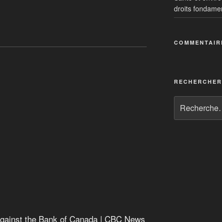
droits fondame
es monnaies complémentaires
COMMENTAIR
lémentaires
islamique
RECHERCHER
, dont, oú
t against the Bank of Canada
 against the Bank of Canada | CBC News