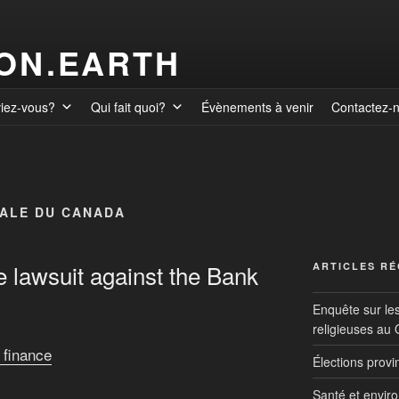
ION.EARTH
viez-vous?
Qui fait quoi?
Évènements à venir
Contactez-
ALE DU CANADA
e lawsuit against the Bank
ARTICLES R
Enquête sur le
religieuses au
 finance
Élections prov
Santé et envir