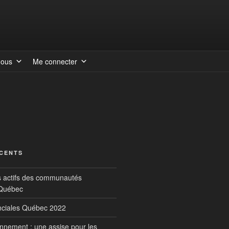
nous
Me connecter
ÉCENTS
s actifs des communautés
 Québec
inciales Québec 2022
onnement : une assise pour les