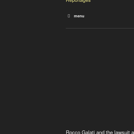
menu
Pour changer la société, l
Les monnaies locales comp
Les principes de la finance 
Des pistes pour les indignés
Crime contre l’humanité
Calgary Dollars
Le taux Libor : qui, que, quoi
Rocco Galati and the lawsui
Rocco Galati and the lawsuit