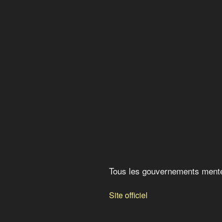
Tous les gouvernements me
Guerre secrète contre l’in
La droite religieuse au Can
Le repentir d’un agent d’in
Pain, pétrole et corruption
Tous les gouvernements mente
Site officiel