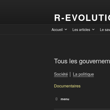
R-EVOLUT
Accueil
Les articles
Le sa
Tous les gouvernem
Société
│
La politique
Documentaires
menu
Trump et le coup d’État des 