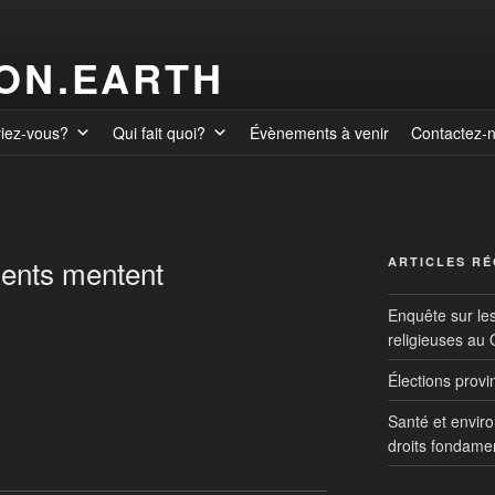
ION.EARTH
viez-vous?
Qui fait quoi?
Évènements à venir
Contactez-
ents mentent
ARTICLES R
Enquête sur le
religieuses au
Élections prov
Santé et envir
droits fondame
multinationales