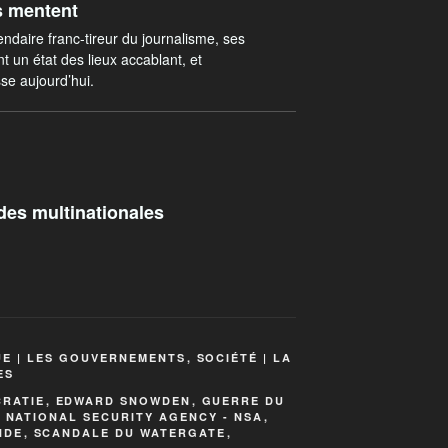
s mentent
daire franc-tireur du journalisme, ses
t un état des lieux accablant, et
se aujourd’hui.
des multinationales
UE | LES GOUVERNEMENTS
,
SOCIÉTÉ | LA
ES
RATIE
,
EDWARD SNOWDEN
,
GUERRE DU
,
NATIONAL SECURITY AGENCY - NSA
,
NDE
,
SCANDALE DU WATERGATE
,