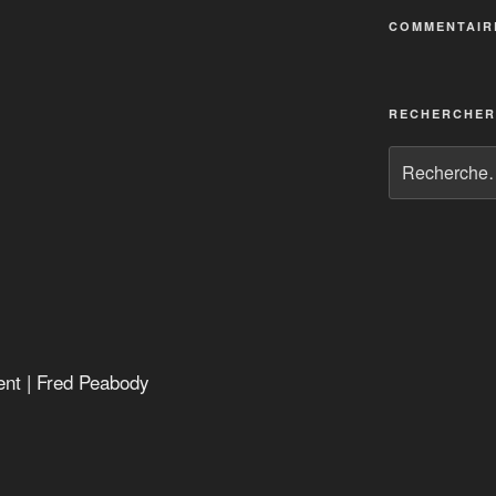
ntent
COMMENTAIR
dépendance du Québec
ada
fluence (Apology of an Economic Hit Man)
RECHERCHER
nt | Fred Peabody