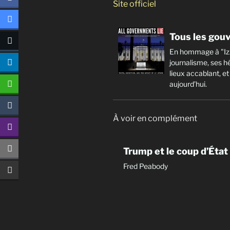
Site officiel
Tous les go
En hommage à "Izzy
journalisme, ses h
lieux accablant, 
aujourd’hui.
À voir en complément
Trump et le coup d’État
Fred Peabody