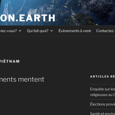
ION.EARTH
viez-vous?
Qui fait quoi?
Évènements à venir
Contactez
VIÊTNAM
ARTICLES R
ments mentent
Enquête sur le
religieuses au
Élections prov
Santé et enviro