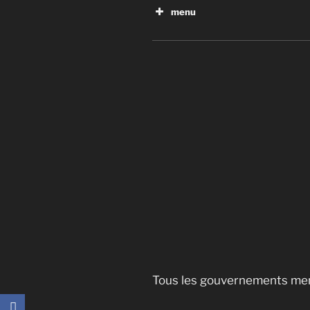
menu
Trump et le coup d’État des
Tous les gouvernements m
Guerre secrète contre l’i
La droite religieuse au Can
Le repentir d’un agent d’i
Man)
Pain, pétrole et corruption
Tous les gouvernements men