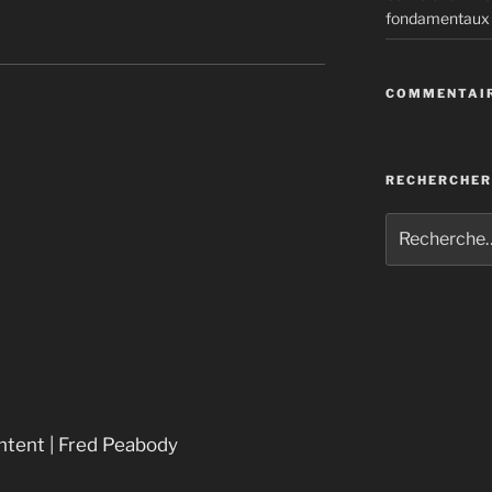
fondamentaux
 multinationales
entent
COMMENTAIR
ndépendance du Québec
ada
nfluence (Apology of an Economic Hit
RECHERCHER
tent | Fred Peabody