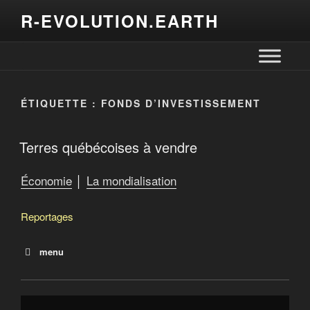
R-EVOLUTION.EARTH
ÉTIQUETTE :
FONDS D’INVESTISSEMENT
Terres québécoises à vendre
Économie
│
La mondialisation
Reportages
menu
Terres québécoises à vendre
Crime contre l’humanité