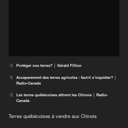
Protéger nos terres? │ Gérald Fillion
Accaparement des terres agricoles : faut-il s’inquiéter? │
Radio-Canada
Les terres québécoises attirent les Chinois │ Radio-
Accaparement des terres agricoles :
Canada
faut-il s’inquiéter?
Terres québécoises à vendre aux Chinois
Les terres québécoises attirent les
Les producteurs agricoles canadiens possèdent
64,6 % des terres qu’ils exploitent, un chiffre en
Chinois