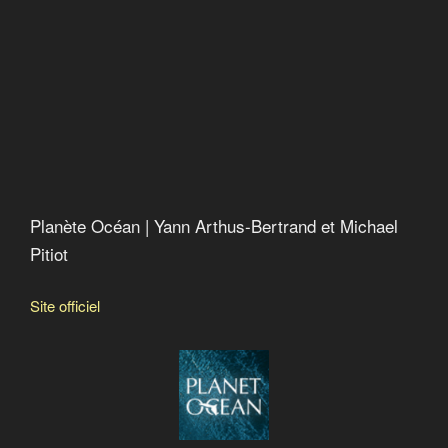
Vers un crash alimentaire
Pesticides, bisphénol A, phtalates…: un cocktail
toxique
Bonnes nouvelles de la planète
La soif du monde
Chercher le courant
L’erreur boréale
Anthropocène : l’époque humaine
Planète Océan | Yann Arthus-Bertrand et Michael
Pitiot
Site officiel