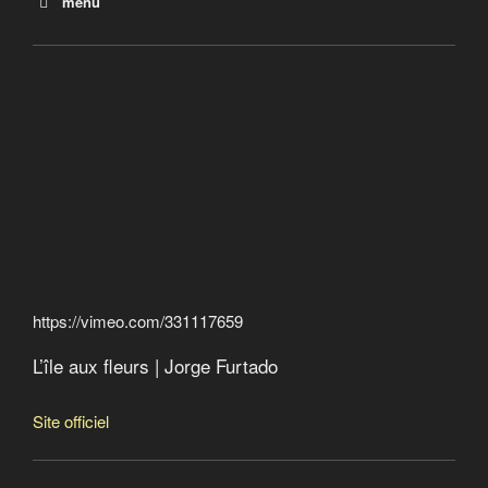
menu
L’île aux fleurs
Les plus riches ont accaparé 82% de la richesse
mondiale créée en 2017
https://vimeo.com/331117659
L’île aux fleurs | Jorge Furtado
Site officiel