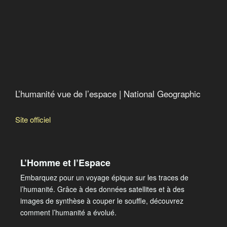
Le projet N
Les armées secrètes de l’OTAN
Trente ans de guerre au nom de Dieu (1979-2009)
Le jeu de l’argent : l’écho lointain d’un gouvernement
secret
American Autumn an Occudoc
L’humanité vue de l’espace | National Geographic
Site officiel
L’Homme et l’Espace
Embarquez pour un voyage épique sur les traces de
l’humanité. Grâce à des données satellites et à des
images de synthèse à couper le souffle, découvrez
comment l’humanité a évolué.