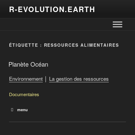
R-EVOLUTION.EARTH
ÉTIQUETTE :
RESSOURCES ALIMENTAIRES
Planète Océan
Environnement
│
La gestion des ressources
Documentaires
menu
Planète Océan
La malédiction du plastique
Le monde selon Monsanto