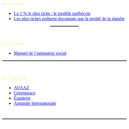
Presse écrite
Le 1 % le plus riche : le modèle québécois
Les plus riches polluent davantage que la moitié de la planète
Publications
Manuel de l’animateur social
Qui fait quoi?
AVAAZ
Greenpeace
Équiterre
Amnistie Internationale