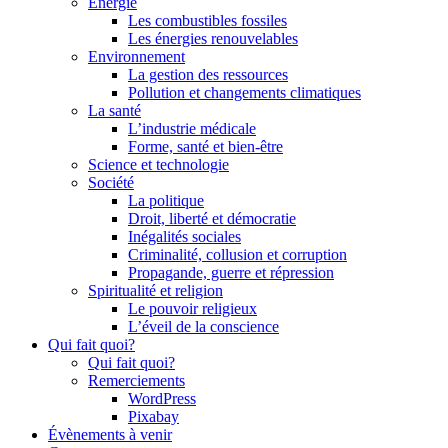
Énergie
Les combustibles fossiles
Les énergies renouvelables
Environnement
La gestion des ressources
Pollution et changements climatiques
La santé
L’industrie médicale
Forme, santé et bien-être
Science et technologie
Société
La politique
Droit, liberté et démocratie
Inégalités sociales
Criminalité, collusion et corruption
Propagande, guerre et répression
Spiritualité et religion
Le pouvoir religieux
L’éveil de la conscience
Qui fait quoi?
Qui fait quoi?
Remerciements
WordPress
Pixabay
Évènements à venir