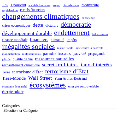
1 %
1 pourcent
biodiversité
activités humaines
argent
biocarburants
cartels financiers
capitalisation
changements climatiques
conscience
démocratie
dette
crises économiques
dictature
endettement
développement durable
faible revenu
financiers
finance mondiale
humanité
impôts
inégalités sociales
justice fiscale
lutte contre la pauvreté
paradis fiscaux
pauvreté
propagande
mondialisation
multinationales
ressources naturelles
qualité de vie
pétrole
secrets militaires
taux d’intérêts
réchauffement climatique
terrorisme d’État
terrorisme d'État
Terre
Wall Street
Tiers-Monde
Yann Arthus-Bertrand
écosystèmes
énergie renouvelable
économie de marché
énergie solaire
Catégories