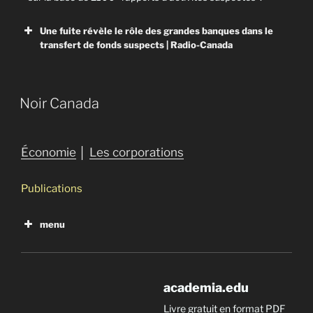
Une fuite révèle le rôle des grandes banques dans le
transfert de fonds suspects | Radio-Canada
Radio-Canada
Noir Canada
Plus de deux billions de dollars suspects circulent
grâce à l’aval des grandes banques.
Économie
│
Les corporations
Publications
menu
Noir Canada
academia.edu
Livre gratuit en format PDF