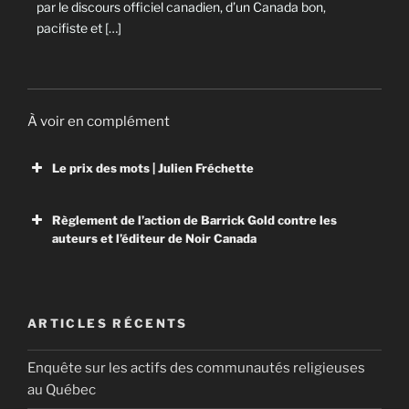
par le discours officiel canadien, d’un Canada bon,
pacifiste et […]
À voir en complément
Le prix des mots | Julien Fréchette
Règlement de l’action de Barrick Gold contre les
auteurs et l’éditeur de Noir Canada
Le prix des mots
Thriller documentaire du cinéaste Julien Fréchette, Le
prix des mots relate l’escalade de procédures
Barrick Gold
juridiques entourant les procès qui opposent les
ARTICLES RÉCENTS
compagnies minières canadiennes Barrick Gold et
Settlement of Barrick Gold Lawsuit Against the
Banro à l’auteur Alain Deneault, ses collaborateurs et
Enquête sur les actifs des communautés religieuses
Authors and the Publisher of Noir Canada October
les Éditions Écosociété, après la sortie du livre Noir
18, 2011 PDF (11 KB) Barrick Gold Corporation
au Québec
Canada en 2008.