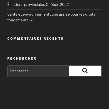
(“Barrick”), Alain Deneault, Delphine Abadie and
Élections provinciales Québec 2022
William Sacher (collectively the “Authors”) and Les
Éditions Écosociété Inc.
Santé et environnement : une assise pour les droits
fondamentaux
COMMENTAIRES RÉCENTS
RECHERCHER