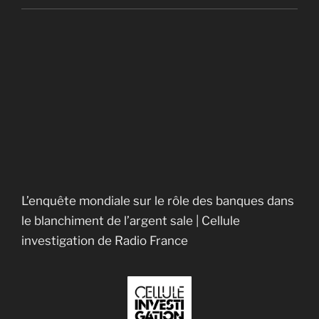
Pour changer la société, les monnaies
complémentaires
Les monnaies locales complémentaires
Les principes de la finance islamique
Des pistes pour les indignés
Crime contre l’humanité
Calgary Dollars
Le taux Libor : qui, que, quoi, dont, oú
Rocco Galati and the lawsuit against the Bank of
Canada
L’enquête mondiale sur le rôle des banques dans
le blanchiment de l’argent sale | Cellule
investigation de Radio France