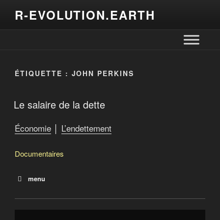
R-EVOLUTION.EARTH
ÉTIQUETTE :
JOHN PERKINS
Le salaire de la dette
Économie
│
L’endettement
Documentaires
menu
La dette
Le salaire de la dette
Debtocracy