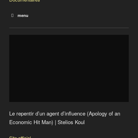
menu
The rich are getting richer : Oxfam
Les plus riches ont accaparé 82% de la richesse
mondiale créée en 2017
2013 : Offshore Leaks
2016 : Panama papers
2017 : Paradise papers
Le repentir d’un agent d’influence (Apology of an
Economic Hit Man)
Catastroika
Le groupe Bilderberg
Argent sale : le poison de la finance
American Autumn an Occudoc
Le repentir d’un agent d’influence (Apology of an
Economic Hit Man) | Stelios Koul
Site officiel