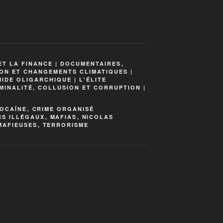
ET LA FINANCE | DOCUMENTAIRES
,
ON ET CHANGEMENTS CLIMATIQUES |
IDE OLIGARCHIQUE | L'ÉLITE
IMINALITÉ, COLLUSION ET CORRUPTION |
OCAÏNE
,
CRIME ORGANISÉ
RS ILLÉGAUX
,
MAFIAS
,
NICOLAS
MAFIEUSES
,
TERRORISME