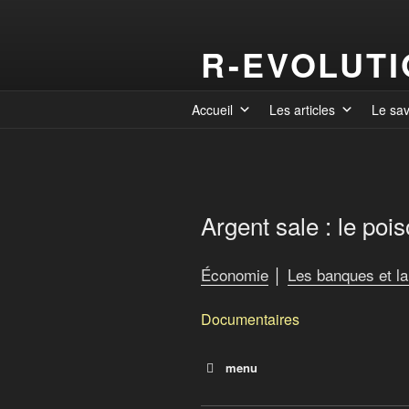
R-EVOLUT
Accueil
Les articles
Le sa
Argent sale : le poi
Économie
│
Les banques et la
Documentaires
menu
Agences de notation : les 