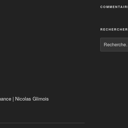
troubles
COMMENTAIR
qui dirige le monde
pompe à phynances
utours
ointain d’un gouvernement secret
RECHERCHER
 finance
oc
inance | Nicolas Glimois