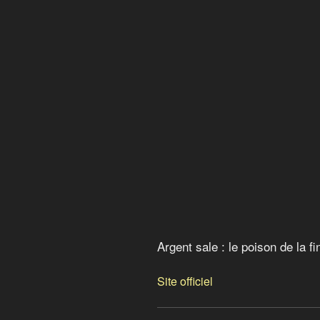
La City : la finance en eaux 
Goldman Sachs : la banque 
Noire finance : la grande 
Noire finance : le bal des va
Le jeu de l’argent : l’écho l
Argent sale : le poison de la
American Autumn an Occud
Argent sale : le poison de la f
Site officiel