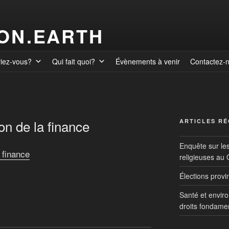
ION.EARTH
viez-vous?
Qui fait quoi?
Évènements à venir
Contactez-
son de la finance
ARTICLES R
Enquête sur le
 finance
religieuses au
Élections prov
Santé et envir
droits fondame
nouveaux maîtres du monde