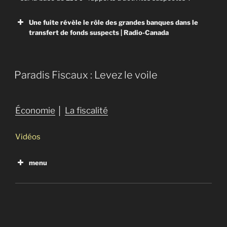
Une fuite révèle le rôle des grandes banques dans le
transfert de fonds suspects | Radio-Canada
Radio-Canada
Paradis Fiscaux : Levez le voile
Plus de deux billions de dollars suspects circulent
grâce à l’aval des grandes banques.
Économie
│
La fiscalité
Vidéos
menu
La crise fiscale qui vient
2013 : Offshore Leaks
2016 : Panama papers
2017 : Paradise papers