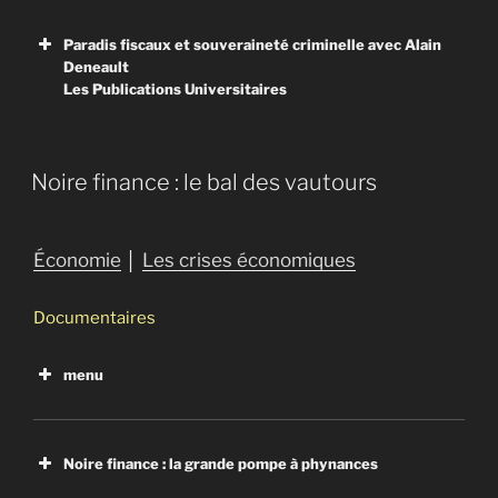
Paradis fiscaux et souveraineté criminelle avec Alain
Deneault
Les Publications Universitaires
Noire finance : le bal des vautours
Économie
│
Les crises économiques
Documentaires
menu
Noire finance : la grande pompe à phynances
Noire finance : le bal des vautours
Noire finance : la grande pompe à phynances
American Autumn an Occudoc