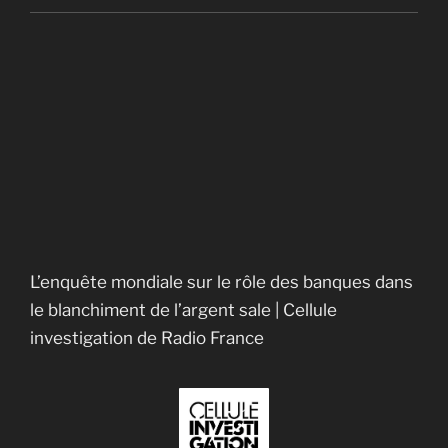
Pour changer la société, les monnaies
complémentaires
Les monnaies locales complémentaires
Les principes de la finance islamique
Des pistes pour les indignés
Crime contre l’humanité
Calgary Dollars
Le taux Libor : qui, que, quoi, dont, oú
Rocco Galati and the lawsuit against the Bank of
Canada
L’enquête mondiale sur le rôle des banques dans
le blanchiment de l’argent sale | Cellule
investigation de Radio France