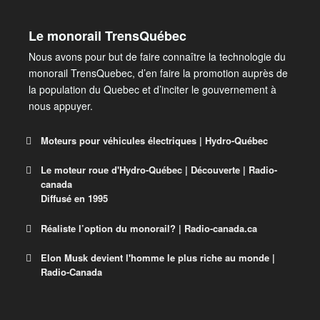
Le monorail TrensQuébec
Nous avons pour but de faire connaître la technologie du
monorail TrensQuebec, d’en faire la promotion auprès de
la population du Quebec et d’inciter le gouvernement à
nous appuyer.
Moteurs pour véhicules électriques | Hydro-Québec
Le moteur roue d'Hydro-Québec | Découverte | Radio-
En route vers l’avenir avec les moteurs
canada
Diffusé en 1995
de TM4 !
Découvrez comment Hydro-Québec, par l’entremise
Réaliste l’option du monorail? | Radio-canada.ca
de sa filiale TM4, entend faciliter la production
Elon Musk devient l'homme le plus riche au monde |
industrielle en série de moteurs électriques ainsi que
Réaliste l’option du monorail?
Radio-Canada
leur commercialisation.
Train à grande fréquence ou monorail? Quels sont
les avantages et les coûts de chaque technologie?
Elon Musk devient l’homme le plus