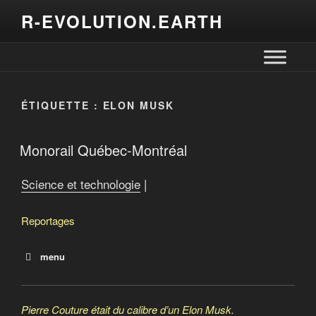
R-EVOLUTION.EARTH
ÉTIQUETTE :
ELON MUSK
Monorail Québec-Montréal
Science et technologie
|
Reportages
menu
La terre crue pour remplacer le béton?
Défense 007 version israélienne
Pierre Couture était du calibre d’un Elon Musk.
Monorail Québec-Montréal