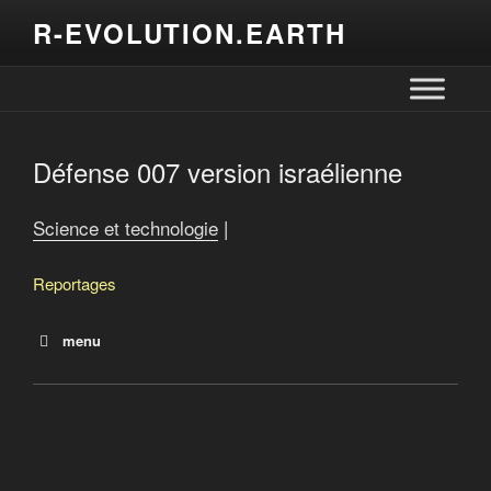
R-EVOLUTION.EARTH
Défense 007 version israélienne
Science et technologie
|
Reportages
menu
La terre crue pour remplacer le béton?
Défense 007 version israélienne
Monorail Québec-Montréal