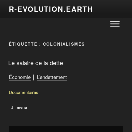
R-EVOLUTION.EARTH
ÉTIQUETTE :
COLONIALISMES
Le salaire de la dette
Économie
│
L’endettement
Documentaires
menu
La dette
Le salaire de la dette
Debtocracy