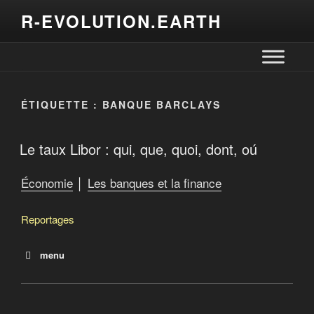
R-EVOLUTION.EARTH
ÉTIQUETTE :
BANQUE BARCLAYS
Le taux Libor : qui, que, quoi, dont, oú
Économie
│
Les banques et la finance
Reportages
menu
Pour changer la société, les monnaies
complémentaires
Les monnaies locales complémentaires