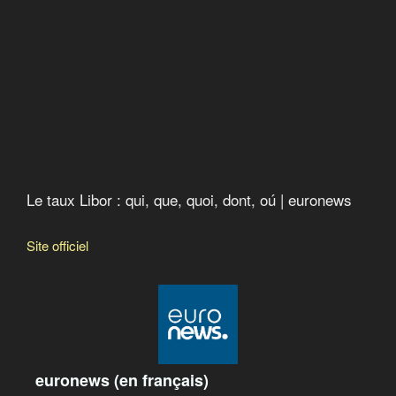
Les principes de la finance islamique
Des pistes pour les indignés
Crime contre l’humanité
Calgary Dollars
Le taux Libor : qui, que, quoi, dont, oú
Rocco Galati and the lawsuit against the Bank of
Canada
Le taux Libor : qui, que, quoi, dont, oú | euronews
Site officiel
euronews (en français)