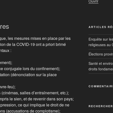
Ouvrir
res
ARTICLES R
que, les mesures mises en place par les
Enquête sur le
tion de la COVID-19 ont a priori brimé
religieuses au
ntaux :
Élections prov
nement);
Santé et envir
ce conjugale lors du confinement);
droits fondame
utation (dénonciation sur la place
uvre-feu);
COMMENTAIR
s (cinémas, salles d’entraînement, etc.);
ompris le sien, et de revenir dans son pays;
expression, ce qui implique le droit de ne
RECHERCHER
ions (accusations de complotisme);