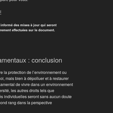
i
 informé des mises à jour qui seront
èrement effectuées sur le document.
om
damentaux : conclusion
iel
tre la protection de l’environnement ou
oi, mais bien à dépolluer et à restaurer
ndamental de vivre dans un environnement
rsité, les autres droits tels que
rtés individuelles seront sans aucun doute
cond rang dans la perspective
ai lu et accepte les termes et les
tions