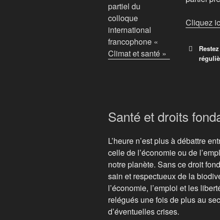
Cliquez ic
Restez
réguli
Prén
Santé et droits fon
Courr
L’heure n’est plus à débattre en
celle de l’économie ou de l’empl
notre planète. Sans ce droit fo
sain et respectueux de la biodive
l’économie, l’emploi et les libe
relégués une fois de plus au se
J'
d’éventuelles crises.
condi