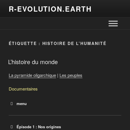
R-EVOLUTION.EARTH
ÉTIQUETTE :
HISTOIRE DE L’HUMANITÉ
L’histoire du monde
La pyramide oligarchique
|
Les peuples
Documentaires
menu
8e feu
HUMAN
L’histoire du monde
Épisode 1 : Nos origines