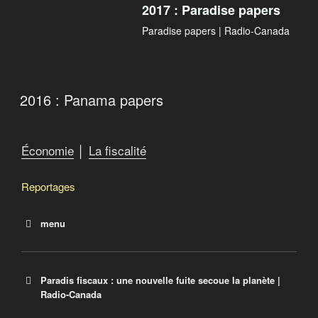
2017 : Paradise papers
Paradise papers | Radio-Canada
2016 : Panama papers
Économie
│
La fiscalité
Reportages
menu
La crise fiscale qui vient
2013 : Offshore Leaks
Paradis fiscaux : une nouvelle fuite secoue la planète |
2016 : Panama papers
Radio-Canada
2017 : Paradise papers