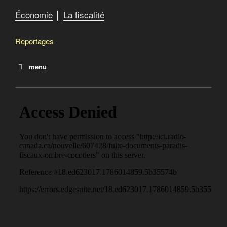
Économie
│
La fiscalité
Reportages
menu
La crise fiscale qui vient
2013 : Offshore Leaks
2016 : Panama papers
2017 : Paradise papers
New Hamshire : état sans impôts ni taxes