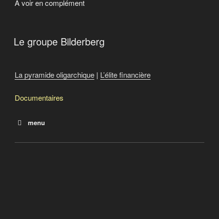
À voir en complément
Le groupe Bilderberg
La pyramide oligarchique
|
L’élite financière
Documentaires
menu
The rich are getting richer : Oxfam
Les plus riches ont accaparé 82% de la richesse
mondiale créée en 2017
2013 : Offshore Leaks
2016 : Panama papers
2017 : Paradise papers
Le repentir d’un agent d’influence (Apology of an