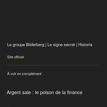
Economic Hit Man)
Catastroika
Le groupe Bilderberg
Argent sale : le poison de la finance
American Autumn an Occudoc
Le groupe Bilderberg | Le signe secret | Historia
Site officiel
À voir en complément
Argent sale : le poison de la finance