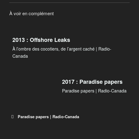
s’ils refusaient d’adopter les nouvelles règles
serve à quelque chose, et pour que cessent les
internationales contre l’évasion fiscale élaborées
violations des lois en matière de fiscalité.
À voir en complément
dans la foulée de la publication des « Panama
Papers ».
2013 : Offshore Leaks
À l’ombre des cocotiers, de l’argent caché | Radio-
Canada
2017 : Paradise papers
Paradise papers | Radio-Canada
Paradise papers | Radio-Canada