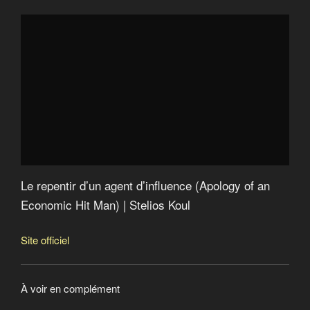
The rich are getting richer : Oxfam
Les plus riches ont accaparé 82% de la richesse
mondiale créée en 2017
2013 : Offshore Leaks
2016 : Panama papers
2017 : Paradise papers
Le repentir d’un agent d’influence (Apology of an
Economic Hit Man)
Catastroika
Le groupe Bilderberg
Argent sale : le poison de la finance
Le repentir d’un agent d’influence (Apology of an
American Autumn an Occudoc
Economic Hit Man) | Stelios Koul
Site officiel
À voir en complément