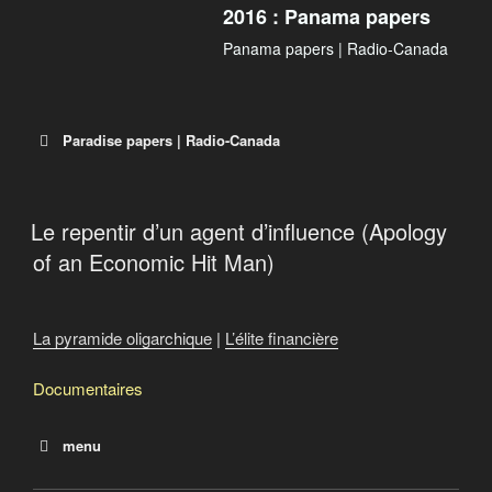
2016 : Panama papers
Panama papers | Radio-Canada
Paradise papers | Radio-Canada
Le repentir d’un agent d’influence (Apology
Paradise Papers | ICI Radio-Canada.ca
of an Economic Hit Man)
Des millions de documents confidentiels entre les
mains de centaines de journalistes: le monde des
paradis fiscaux fait l’objet d’une nouvelle fuite
La pyramide oligarchique
|
L’élite financière
massive d’informations. En collaboration avec des
médias de partout dans le monde, Radio-Canada
Documentaires
épluche depuis des mois cette montagne de
données.
menu