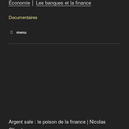
Économie
│
Les banques et la finance
Documentaires
menu
Agences de notation : les nouveaux maîtres du monde
La City : la finance en eaux troubles
Goldman Sachs : la banque qui dirige le monde
Noire finance : la grande pompe à phynances
Noire finance : le bal des vautours
Le jeu de l’argent : l’écho lointain d’un gouvernement
secret
Argent sale : le poison de la finance
American Autumn an Occudoc
Argent sale : le poison de la finance | Nicolas