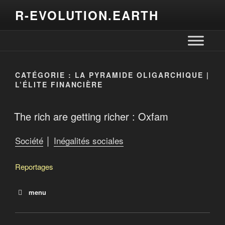
R-EVOLUTION.EARTH
CATÉGORIE :
LA PYRAMIDE OLIGARCHIQUE |
L’ÉLITE FINANCIÈRE
The rich are getting richer : Oxfam
Société
│
Inégalités sociales
Reportages
menu
Le Tiers-Monde de l’oncle Sam (Raymond St-Pierre au
Tennessee)